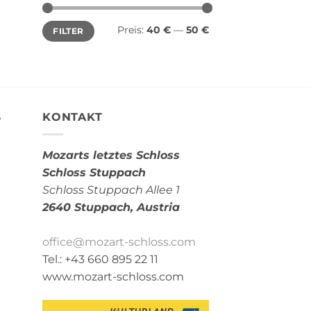
Min.
Max.
Preis:
40 €
—
50 €
FILTER
Preis
Preis
S
KONTAKT
Mozarts letztes Schloss
Schloss Stuppach
Schloss Stuppach Allee 1
2640 Stuppach,
Austria
office@mozart-schloss.com
Tel.: +43 660 895 22 11
www.mozart-schloss.com