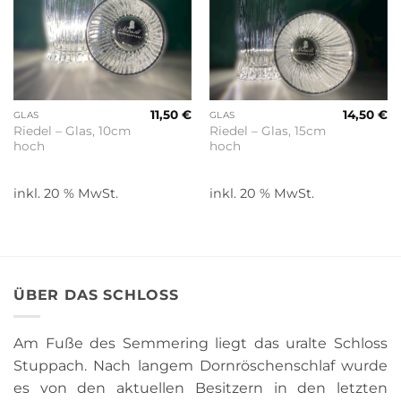
11,50
€
14,50
€
GLAS
GLAS
Riedel – Glas, 10cm
Riedel – Glas, 15cm
hoch
hoch
inkl. 20 % MwSt.
inkl. 20 % MwSt.
ÜBER DAS SCHLOSS
Am Fuße des Semmering liegt das uralte Schloss
Stuppach. Nach langem Dornröschenschlaf wurde
es von den aktuellen Besitzern in den letzten