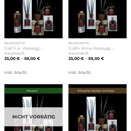
RAUMDÜFTE
RAUMDÜFTE
Graf F.A. Walsegg –
Gräfin Anna Walsegg –
Raumduft
Raumduft
25,00
€
–
59,00
€
25,00
€
–
59,00
€
inkl. MwSt.
inkl. MwSt.
NICHT VORRÄTIG