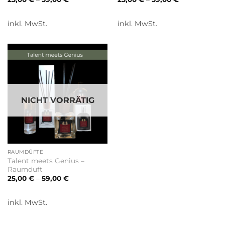
inkl. MwSt.
inkl. MwSt.
NICHT VORRÄTIG
RAUMDÜFTE
Talent meets Genius –
Raumduft
25,00
€
–
59,00
€
inkl. MwSt.