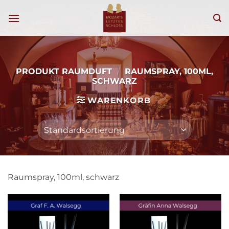
Zum
Inhalt
springen
PRODUKT RAUMDUFT
/
RAUMSPRAY, 100ML,
SCHWARZ
WARENKORB
Raumspray, 100ml, schwarz