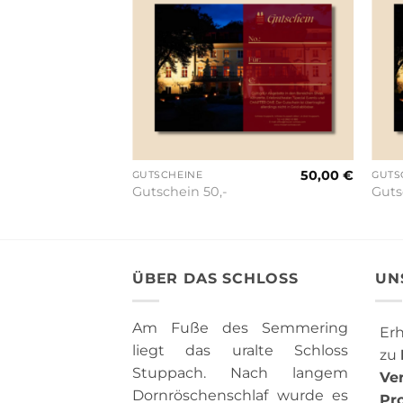
50,00
€
GUTSCHEINE
GUTS
Gutschein 50,-
Guts
ÜBER DAS SCHLOSS
UN
Am Fuße des Semmering
Erh
liegt das uralte Schloss
zu
Stuppach. Nach langem
Ve
Dornröschenschlaf wurde es
Pr