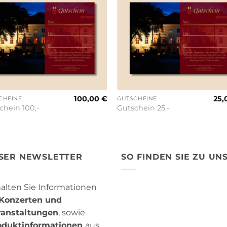
100,00
€
25,
CHEINE
GUTSCHEINE
chein 100,-
Gutschein 25,-
SER NEWSLETTER
SO FINDEN SIE ZU UN
alten Sie Informationen
Konzerten und
ranstaltungen
, sowie
oduktinformationen
aus