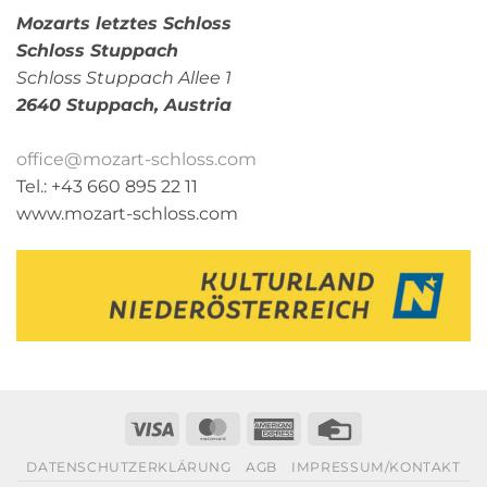
Mozarts letztes Schloss
Schloss Stuppach
Schloss Stuppach Allee 1
2640 Stuppach,
Austria
office@mozart-schloss.com
Tel.: +43 660 895 22 11
www.mozart-schloss.com
Visa
MasterCard
American
Credit
Express
Card
DATENSCHUTZERKLÄRUNG
AGB
IMPRESSUM/KONTAKT