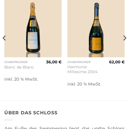
36,00
€
62,00
€
CHAMPAGNER
CHAMPAGNER
Harmonie
Blanc de Blanc
Millesime 2004
inkl. 20 % MwSt.
inkl. 20 % MwSt.
ÜBER DAS SCHLOSS
Am Fuße des Semmering liegt das uralte Schloss