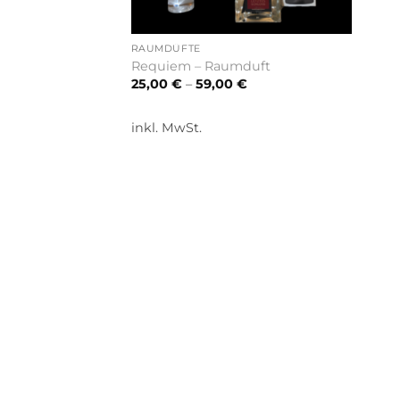
RAUMDÜFTE
Requiem – Raumduft
25,00
€
–
59,00
€
inkl. MwSt.