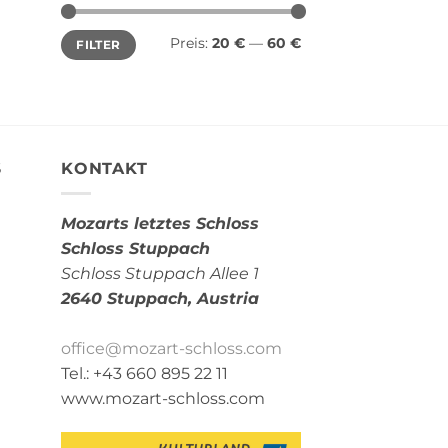
Min.
Max.
Preis:
20 €
—
60 €
FILTER
Preis
Preis
S
KONTAKT
Mozarts letztes Schloss
Schloss Stuppach
Schloss Stuppach Allee 1
2640 Stuppach,
Austria
office@mozart-schloss.com
Tel.: +43 660 895 22 11
www.mozart-schloss.com